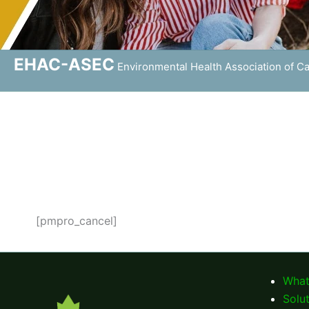
EHAC-ASEC
Environmental Health Association of C
[pmpro_cancel]
What
Solu