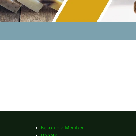
Become a Member
Donate