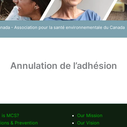
anada - Association pour la santé environnementale du Canada
Annulation de l’adhésion
 is MCS?
Our Mission
tions & Prevention
Our Vision