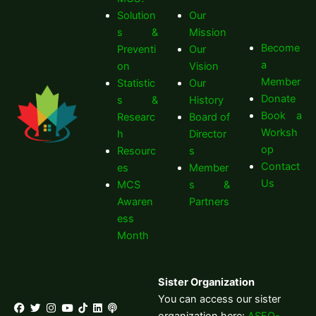
Solution
Our
s &
Mission
Become
Preventi
Our
a
on
Vision
Member
Statistic
Our
Donate
s &
History
Book a
Researc
Board of
Worksh
h
Director
op
Resourc
s
Contact
es
Member
Us
MCS
s &
Awaren
Partners
ess
Month
Sister Organization
You can access our sister
organization here:
ASEQ-